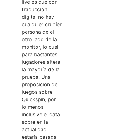
live es que con
traducción
digital no hay
cualquier crupier
persona de el
otro lado de la
monitor, lo cual
para bastantes
jugadores altera
la mayoría de la
prueba. Una
proposición de
juegos sobre
Quickspin, por
lo menos
inclusive el data
sobre en la
actualidad,
estaría basada