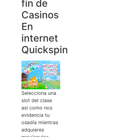
fin de
Casinos
En
internet
Quickspin
Selecciona una
slot del clase
así­ como nos
evidencia tu
osadía mientras
adquieres