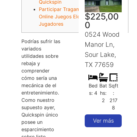
Quickspin
Participar Tragamonedas Gratuito
$
225,00
Online Juegos Elogiados por las
0
Jugadores
0524 Wood
Podrías sufrir las
Manor Ln,
variados
Sour Lake,
S
utilidades sobre
rebaja y
TX 77659
comprender
cómo serí­a una
mecánica de el
Bed
Bat
Sqft
entretenimiento.
s: 4
hs:
:
Como nuestro
2
217
supuesto ayer,
8
Quickspin único
Ver más
posee un
esparcimiento
sobre listo.