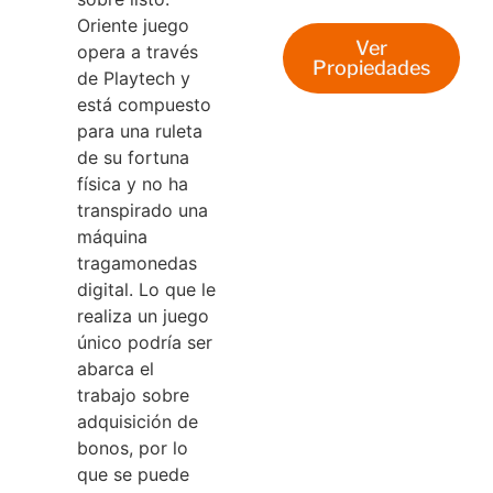
Oriente juego
Ver
opera a través
Propiedades
de Playtech y
está compuesto
para una ruleta
de su fortuna
física y no ha
transpirado una
máquina
tragamonedas
digital.
Lo que le
realiza un juego
único podrí­a ser
abarca el
trabajo sobre
adquisición de
bonos, por lo
que se puede