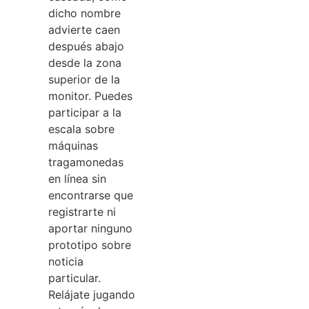
dicho nombre
advierte caen
después abajo
desde la zona
superior de la
monitor. Puedes
participar a la
escala sobre
máquinas
tragamonedas
en línea sin
encontrarse que
registrarte ni
aportar ninguno
prototipo sobre
noticia
particular.
Relájate jugando