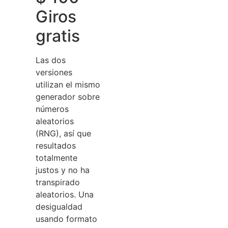
Giros
gratis
Las dos
versiones
utilizan el mismo
generador sobre
números
aleatorios
(RNG), así que
resultados
totalmente
justos y no ha
transpirado
aleatorios. Una
desigualdad
usando formato