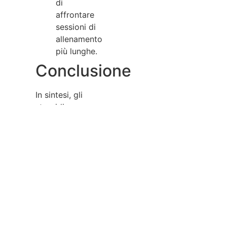
di
affrontare
sessioni di
allenamento
più lunghe.
Conclusione
In sintesi, gli
steroidi
anabolizzanti
possono
rappresentare
uno strumento
efficace per
coloro che
desiderano
aumentare la
massa