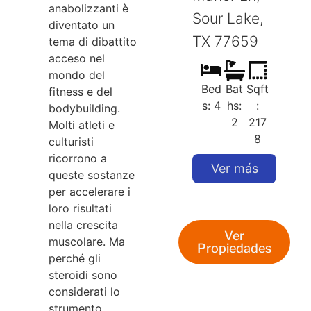
anabolizzanti è
Sour Lake,
S
diventato un
TX 77659
tema di dibattito
acceso nel
mondo del
Bed
Bat
Sqft
fitness e del
s: 4
hs:
:
bodybuilding.
2
217
Molti atleti e
8
culturisti
ricorrono a
Ver más
queste sostanze
per accelerare i
loro risultati
nella crescita
Ver
muscolare. Ma
Propiedades
perché gli
steroidi sono
considerati lo
strumento