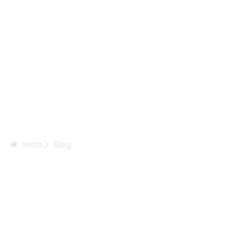
Inicio
Blog
Perché gli
steroidi sono lo
strumento