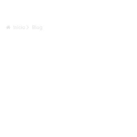
Inicio
Blog
Zkušenosti_s_onl