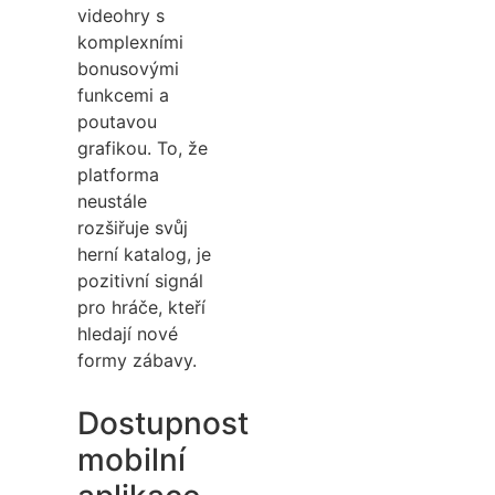
videohry s
komplexními
bonusovými
funkcemi a
poutavou
grafikou. To, že
platforma
neustále
rozšiřuje svůj
herní katalog, je
pozitivní signál
pro hráče, kteří
hledají nové
formy zábavy.
Dostupnost
mobilní