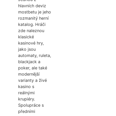
hlavních deviz
mostbetu je jeho
rozmanitý herní
katalog. Hráči
zde naleznou
klasické
kasinové hry,
jako jsou
automaty, ruleta,
blackjack a
poker, ale také
modernější
varianty a živé
kasino s
reálnými
krupiéry.
Spolupráce s
předními