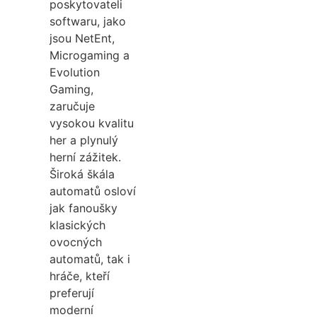
poskytovateli
softwaru, jako
jsou NetEnt,
Microgaming a
Evolution
Gaming,
zaručuje
vysokou kvalitu
her a plynulý
herní zážitek.
Široká škála
automatů osloví
jak fanoušky
klasických
ovocných
automatů, tak i
hráče, kteří
preferují
moderní