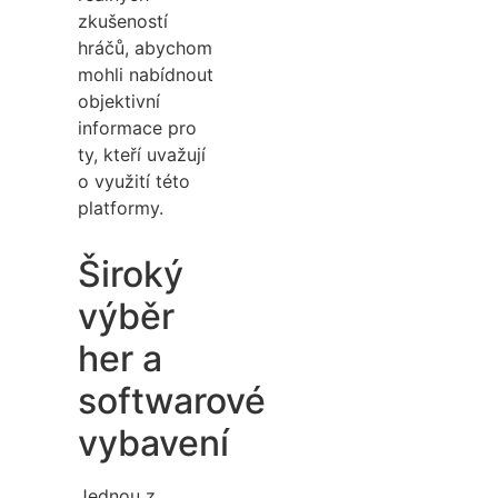
zkušeností
hráčů, abychom
mohli nabídnout
objektivní
informace pro
ty, kteří uvažují
o využití této
platformy.
Široký
výběr
her a
softwarové
vybavení
Jednou z