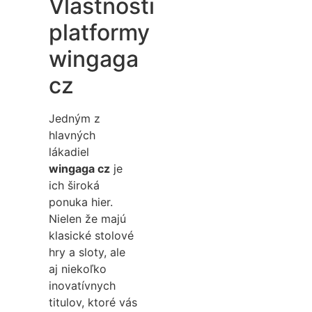
Vlastnosti
platformy
wingaga
cz
Jedným z
hlavných
lákadiel
wingaga cz
je
ich široká
ponuka hier.
Nielen že majú
klasické stolové
hry a sloty, ale
aj niekoľko
inovatívnych
titulov, ktoré vás