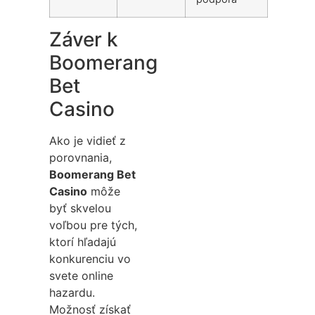
Záver k
Boomerang
Bet
Casino
Ako je vidieť z
porovnania,
Boomerang Bet
Casino
môže
byť skvelou
voľbou pre tých,
ktorí hľadajú
konkurenciu vo
svete online
hazardu.
Možnosť získať