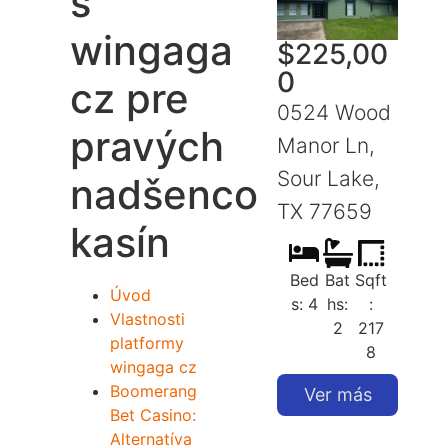
s
wingaga
$
225,00
0
cz pre
0524 Wood
pravých
Manor Ln,
Sour Lake,
S
nadšencov
TX 77659
kasín
Bed
Bat
Sqft
Úvod
s: 4
hs:
:
Vlastnosti
2
217
platformy
8
wingaga cz
Boomerang
Ver más
Bet Casino:
Alternatíva