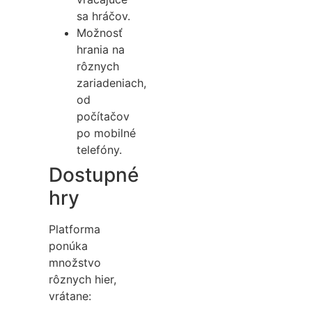
sa hráčov.
Možnosť
hrania na
rôznych
zariadeniach,
od
počítačov
po mobilné
telefóny.
Dostupné
hry
Platforma
ponúka
množstvo
rôznych hier,
vrátane: