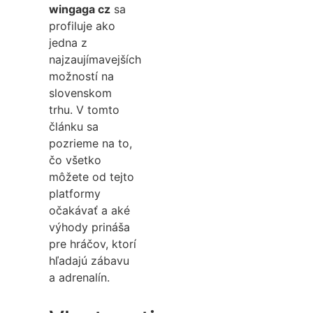
wingaga cz
sa
profiluje ako
jedna z
najzaujímavejších
možností na
slovenskom
trhu. V tomto
článku sa
pozrieme na to,
čo všetko
môžete od tejto
platformy
očakávať a aké
výhody prináša
pre hráčov, ktorí
hľadajú zábavu
a adrenalín.