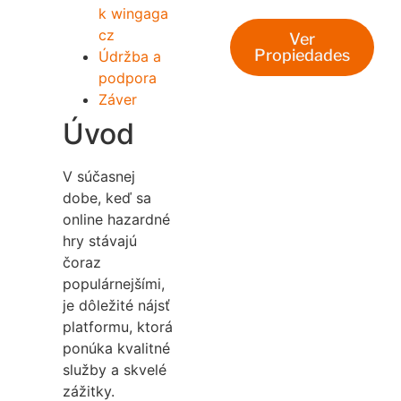
k wingaga
cz
Ver
Propiedades
Údržba a
podpora
Záver
Úvod
V súčasnej
dobe, keď sa
online hazardné
hry stávajú
čoraz
populárnejšími,
je dôležité nájsť
platformu, ktorá
ponúka kvalitné
služby a skvelé
zážitky.