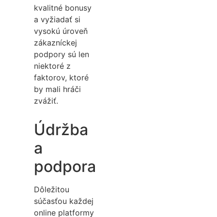
kvalitné bonusy
a vyžiadať si
vysokú úroveň
zákazníckej
podpory sú len
niektoré z
faktorov, ktoré
by mali hráči
zvážiť.
Údržba
a
podpora
Dôležitou
súčasťou každej
online platformy