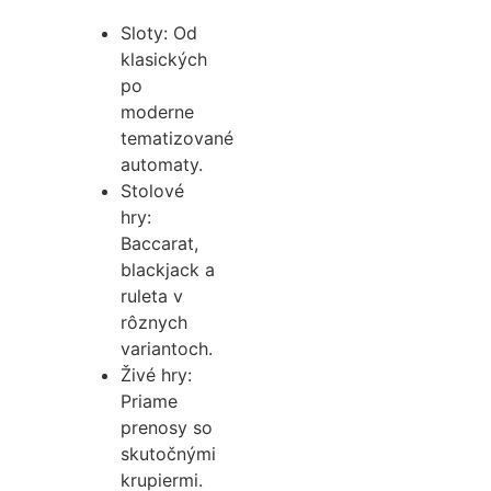
Sloty: Od
klasických
po
moderne
tematizované
automaty.
Stolové
hry:
Baccarat,
blackjack a
ruleta v
rôznych
variantoch.
Živé hry:
Priame
prenosy so
skutočnými
krupiermi.