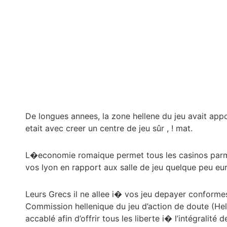
De longues annees, la zone hellene du jeu avait apport
etait avec creer un centre de jeu sûr , ! mat.
L�economie romaique permet tous les casinos parmi
vos lyon en rapport aux salle de jeu quelque peu eu
Leurs Grecs il ne allee i� vos jeu depayer conformes 
Commission hellenique du jeu d’action de doute (He
accablé afin d’offrir tous les liberte i� l’intégralité 