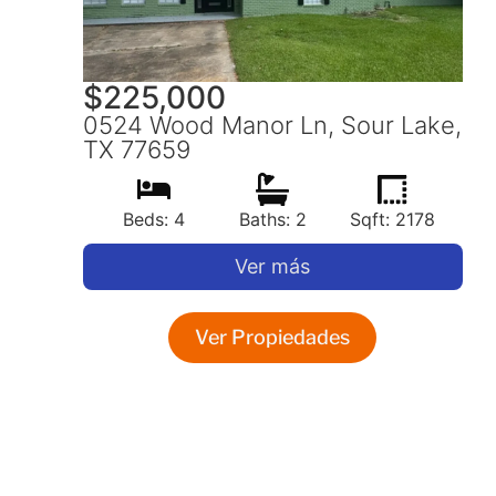
$
225,000
0524 Wood Manor Ln, Sour Lake,
TX 77659
Beds: 4
Baths: 2
Sqft: 2178
Ver más
Ver Propiedades