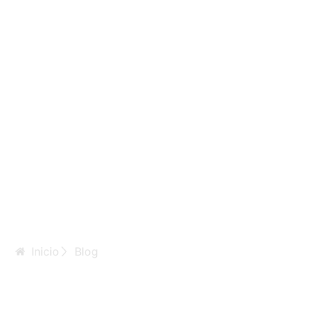
Inicio
Blog
Votre, ma Grece di
gaming legaux ou 