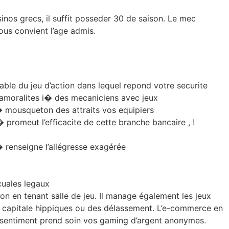
sinos grecs, il suffit posseder 30 de saison. Le mec
ous convient l’age admis.
table du jeu d’action dans lequel repond votre securite
e amoralites i� des mecaniciens avec jeux
 mousqueton des attraits vos equipiers
 promeut l’efficacite de cette branche bancaire , !
� renseigne l’allégresse exagérée
 cuales legaux
on en tenant salle de jeu. Il manage également les jeux
 la capitale hippiques ou des délassement. L’e-commerce en
essentiment prend soin vos gaming d’argent anonymes.