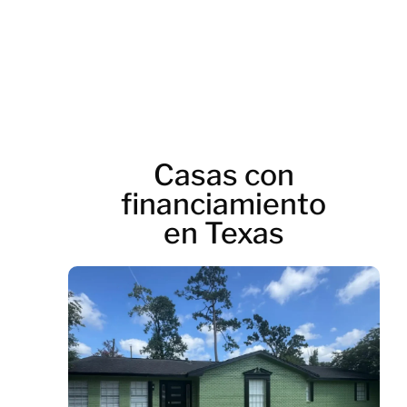
Casas con
financiamiento
en Texas