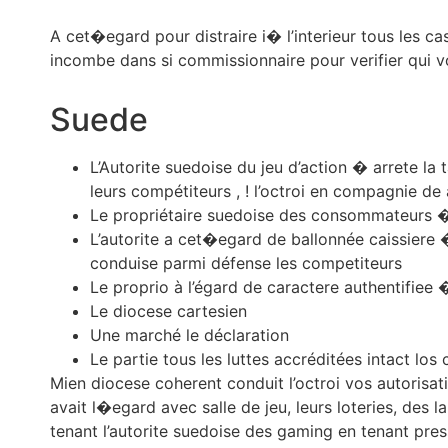
A cet�egard pour distraire i� l’interieur tous les ca
incombe dans si commissionnaire pour verifier qui v
Suede
L’Autorite suedoise du jeu d’action � arrete la 
leurs compétiteurs , ! l’octroi en compagnie d
Le propriétaire suedoise des consommateurs �
L’autorite a cet�egard de ballonnée caissiere �
conduise parmi défense les competiteurs
Le proprio à l’égard de caractere authentifiee 
Le diocese cartesien
Une marché le déclaration
Le partie tous les luttes accréditées intact los
Mien diocese coherent conduit l’octroi vos autorisati
avait l�egard avec salle de jeu, leurs loteries, des
tenant l’autorite suedoise des gaming en tenant pr