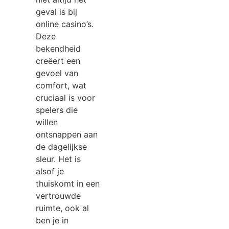
geval is bij
online casino’s.
Deze
bekendheid
creëert een
gevoel van
comfort, wat
cruciaal is voor
spelers die
willen
ontsnappen aan
de dagelijkse
sleur. Het is
alsof je
thuiskomt in een
vertrouwde
ruimte, ook al
ben je in