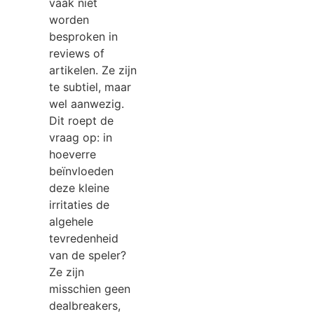
vaak niet
worden
besproken in
reviews of
artikelen. Ze zijn
te subtiel, maar
wel aanwezig.
Dit roept de
vraag op: in
hoeverre
beïnvloeden
deze kleine
irritaties de
algehele
tevredenheid
van de speler?
Ze zijn
misschien geen
dealbreakers,