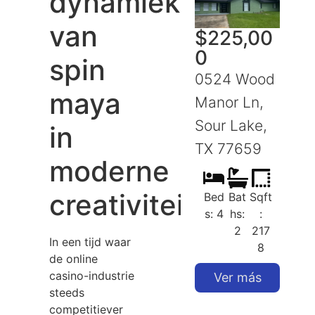
dynamiek
van
$
225,00
0
spin
0524 Wood
maya
Manor Ln,
Sour Lake,
S
in
TX 77659
moderne
creativiteit
Bed
Bat
Sqft
s: 4
hs:
:
2
217
In een tijd waar
8
de online
casino-industrie
Ver más
steeds
competitiever