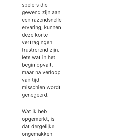
spelers die
gewend zijn aan
een razendsnelle
ervaring, kunnen
deze korte
vertragingen
frustrerend zijn.
Iets wat in het
begin opvalt,
maar na verloop
van tijd
misschien wordt
genegeerd.
Wat ik heb
opgemerkt, is
dat dergelijke
ongemakken