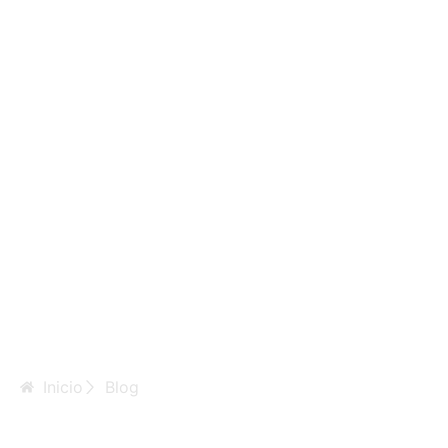
Inicio
Blog
Verken de