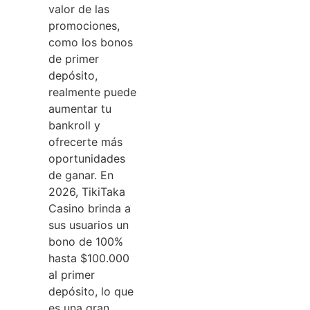
valor de las
promociones,
como los bonos
de primer
depósito,
realmente puede
aumentar tu
bankroll y
ofrecerte más
oportunidades
de ganar. En
2026, TikiTaka
Casino brinda a
sus usuarios un
bono de 100%
hasta $100.000
al primer
depósito, lo que
es una gran