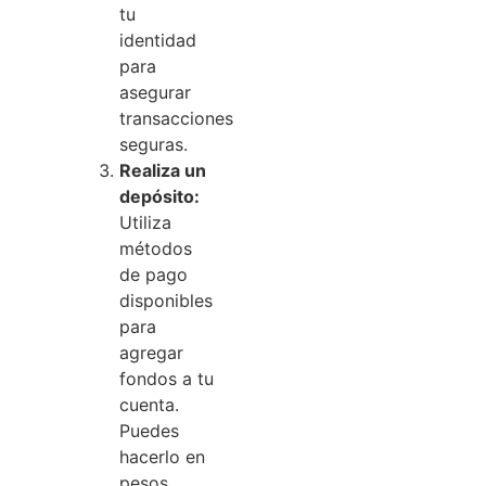
tu
identidad
para
asegurar
transacciones
seguras.
Realiza un
depósito:
Utiliza
métodos
de pago
disponibles
para
agregar
fondos a tu
cuenta.
Puedes
hacerlo en
pesos