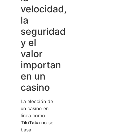
velocidad,
la
seguridad
y el
valor
importan
en un
casino
La elección de
un casino en
línea como
TikiTaka
no se
basa