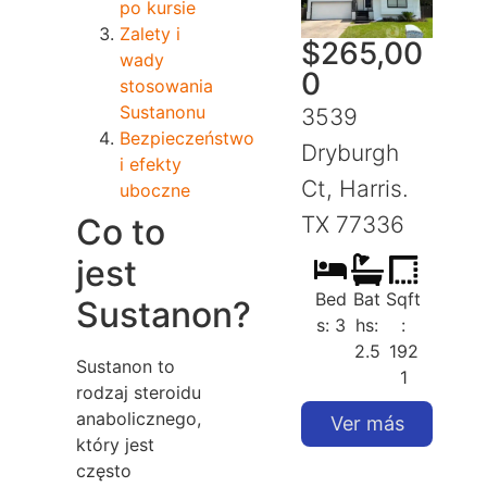
po kursie
Zalety i
$
265,00
wady
0
stosowania
Sustanonu
3539
Bezpieczeństwo
Dryburgh
i efekty
Ct, Harris.
uboczne
Co to
TX 77336
jest
Bed
Bat
Sqft
Sustanon?
s: 3
hs:
:
2.5
192
Sustanon to
1
rodzaj steroidu
anabolicznego,
Ver más
który jest
często