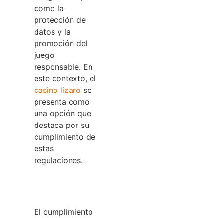
como la
protección de
datos y la
promoción del
juego
responsable. En
este contexto, el
casino lizaro
se
presenta como
una opción que
destaca por su
cumplimiento de
estas
regulaciones.
El cumplimiento