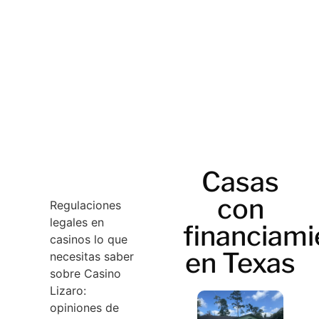
Casas
con
Regulaciones
legales en
financiami
casinos lo que
en Texas
necesitas saber
sobre Casino
Lizaro:
opiniones de