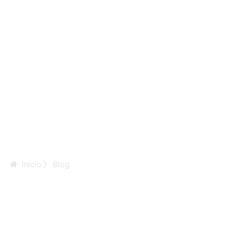
Inicio
Blog
Regulaciones
legales en