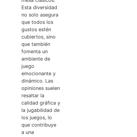
Esta diversidad
no solo asegura
que todos los
gustos estén
cubiertos, sino
que también
fomenta un
ambiente de
juego
emocionante y
dinámico. Las
opiniones suelen
resaltar la
calidad gráfica y
la jugabilidad de
los juegos, lo
que contribuye
a una