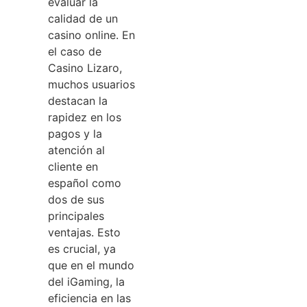
evaluar la
calidad de un
casino online. En
el caso de
Casino Lizaro,
muchos usuarios
destacan la
rapidez en los
pagos y la
atención al
cliente en
español como
dos de sus
principales
ventajas. Esto
es crucial, ya
que en el mundo
del iGaming, la
eficiencia en las