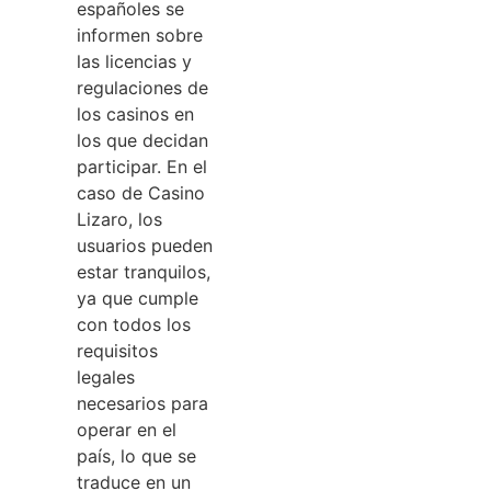
españoles se
informen sobre
las licencias y
regulaciones de
los casinos en
los que decidan
participar. En el
caso de Casino
Lizaro, los
usuarios pueden
estar tranquilos,
ya que cumple
con todos los
requisitos
legales
necesarios para
operar en el
país, lo que se
traduce en un