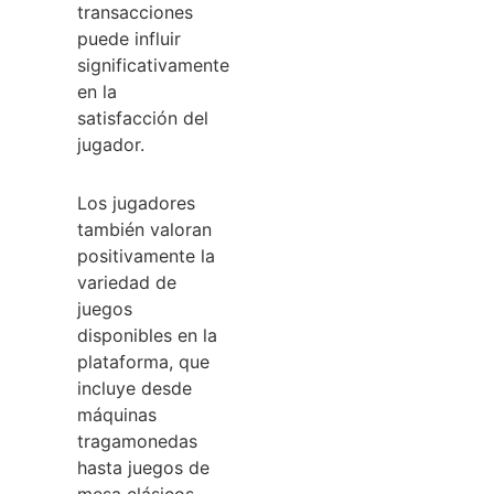
transacciones
puede influir
significativamente
en la
satisfacción del
jugador.
Los jugadores
también valoran
positivamente la
variedad de
juegos
disponibles en la
plataforma, que
incluye desde
máquinas
tragamonedas
hasta juegos de
mesa clásicos.