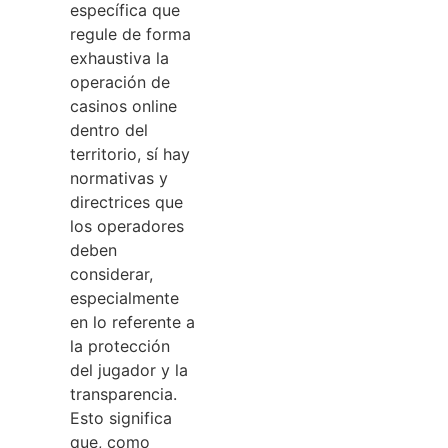
específica que
regule de forma
exhaustiva la
operación de
casinos online
dentro del
territorio, sí hay
normativas y
directrices que
los operadores
deben
considerar,
especialmente
en lo referente a
la protección
del jugador y la
transparencia.
Esto significa
que, como