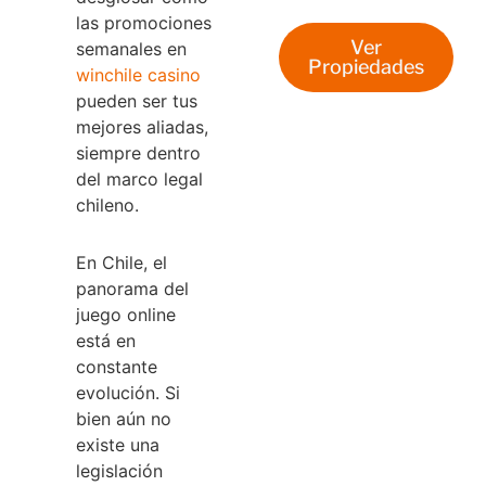
las promociones
Ver
semanales en
Propiedades
winchile casino
pueden ser tus
mejores aliadas,
siempre dentro
del marco legal
chileno.
En Chile, el
panorama del
juego online
está en
constante
evolución. Si
bien aún no
existe una
legislación