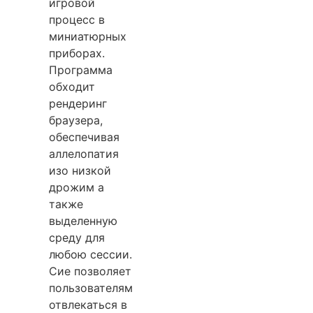
игровой
процесс в
миниатюрных
приборах.
Программа
обходит
рендеринг
браузера,
обеспечивая
аллелопатия
изо низкой
дрожим а
также
выделенную
среду для
любою сессии.
Сие позволяет
пользователям
отвлекаться в