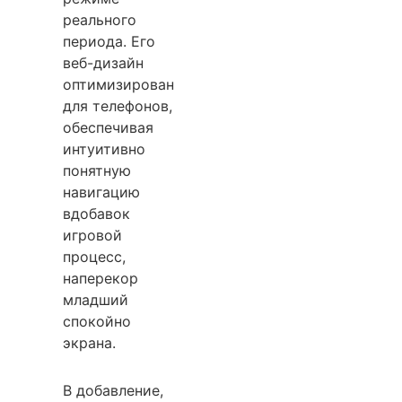
реального
периода. Его
веб-дизайн
оптимизирован
для телефонов,
обеспечивая
интуитивно
понятную
навигацию
вдобавок
игровой
процесс,
наперекор
младший
спокойно
экрана.
В добавление,