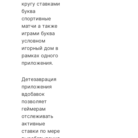
кругу ставками
буква
спортивные
матчи а также
играми буква
условном
игорный дом в
рамках одного
приложения.
Детезаврация
приложения
вдобавок
позволяет
геймерам
отслеживать
активные
ставки по мере