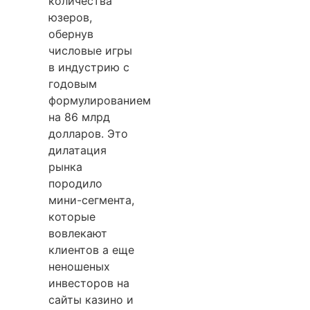
количества
юзеров,
обернув
числовые игры
в индустрию с
годовым
формулированием
на 86 млрд
долларов. Это
дилатация
рынка
породило
мини-сегмента,
которые
вовлекают
клиентов а еще
неношеных
инвесторов на
сайты казино и