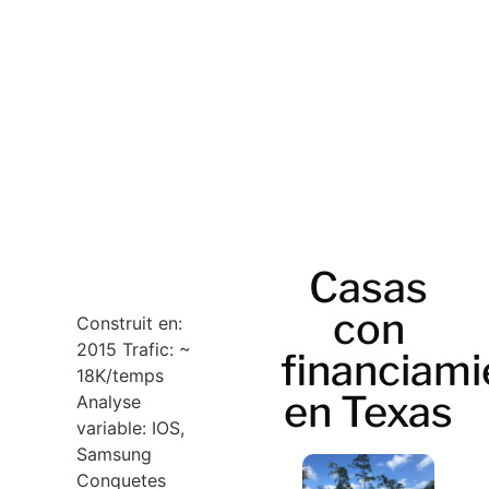
Casas
con
Construit en:
2015 Trafic: ~
financiami
18K/temps
en Texas
Analyse
variable: IOS,
Samsung
Conquetes