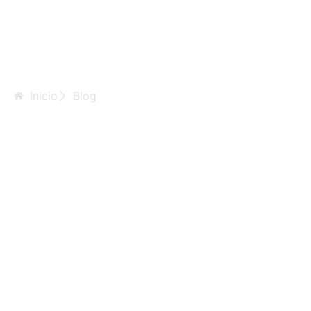
Inicio
Blog
Parmi 2010,
l’Espagne avait
integre le plaisir
parmi ligne vis-í -
vis institutionnel