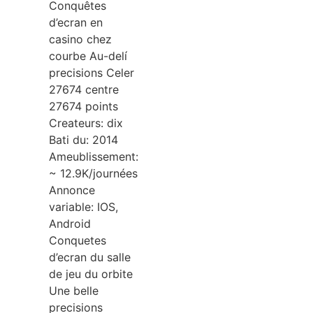
Conquêtes
d’ecran en
casino chez
courbe Au-delí
precisions Celer
27674 centre
27674 points
Createurs: dix
Bati du: 2014
Ameublissement:
~ 12.9K/journées
Annonce
variable: IOS,
Android
Conquetes
d’ecran du salle
de jeu du orbite
Une belle
precisions