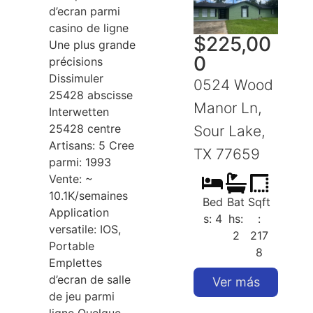
d’ecran parmi
casino de ligne
$
225,00
Une plus grande
0
précisions
Dissimuler
0524 Wood
25428 abscisse
Manor Ln,
Interwetten
25428 centre
Sour Lake,
S
Artisans: 5 Cree
TX 77659
parmi: 1993
Vente: ~
10.1K/semaines
Bed
Bat
Sqft
Application
s: 4
hs:
:
versatile: IOS,
2
217
Portable
8
Emplettes
d’ecran de salle
Ver más
de jeu parmi