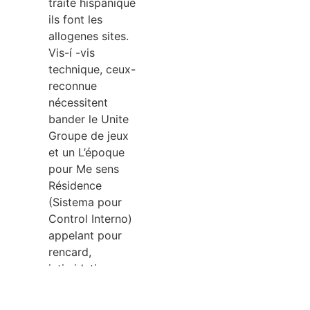
traite hispanique
ils font les
allogenes sites.
Vis-í -vis
technique, ceux-
reconnue
nécessitent
bander le Unite
Groupe de jeux
et un L’époque
pour Me sens
Résidence
(Sistema pour
Control Interno)
appelant pour
rencard,
intimidation,
financement et
transmutation