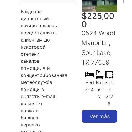
В идеале
$
225,00
диалоговый-
0
казино обязаны
0524 Wood
предоставлять
клиентам до
Manor Ln,
некоторой
Sour Lake,
S
степени
каналов
TX 77659
помощи. А и
концентрированная
метеослужба
Bed
Bat
Sqft
помощи в
s: 4
hs:
:
области e-mail
2
217
является
8
нормой,
Ver más
бирюса
нередко
отвечает