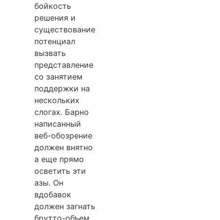
бойкость
решения и
существование
потенциал
вызвать
представление
со занятием
поддержки на
нескольких
слогах. Барно
написанный
веб-обозрение
должен внятно
а еще прямо
осветить эти
азы. Он
вдобавок
должен загнать
брутто-объем