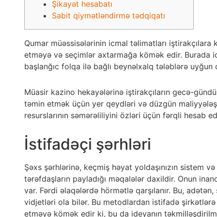
Şikayət hesabatı
Sabit qiymətləndirmə tədqiqatı
Qumar müəssisələrinin icmal təlimatları iştirakçılara
etməyə və seçimlər axtarmağa kömək edir. Burada i
başlanğıc folqa ilə bağlı beynəlxalq tələblərə uyğun
Müasir kazino hekayələrinə iştirakçıların gecə-gündüz 
təmin etmək üçün yer qeydləri və düzgün maliyyələşd
resurslarının səmərəliliyini özləri üçün fərqli hesab e
İstifadəçi şərhləri
Şəxs şərhlərinə, keçmiş həyat yoldaşınızın sistem və
tərəfdaşların payladığı məqalələr daxildir. Onun inan
var. Fərdi əlaqələrdə hörmətlə qarşılanır. Bu, adətən, 
vidjetləri ola bilər. Bu metodlardan istifadə şirkətlərə
etməyə kömək edir ki, bu da ideyanın təkmilləşdiril