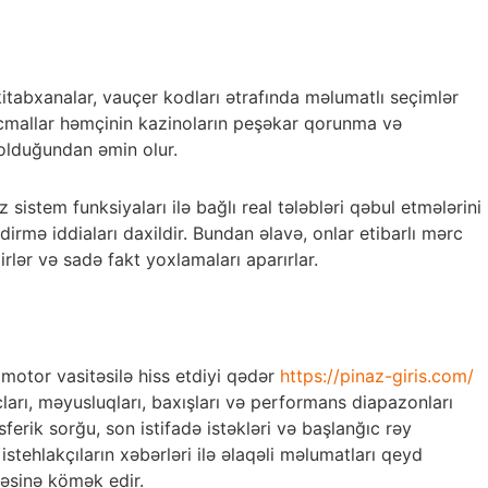
 kitabxanalar, vauçer kodları ətrafında məlumatlı seçimlər
cmallar həmçinin kazinoların peşəkar qorunma və
 olduğundan əmin olur.
sistem funksiyaları ilə bağlı real tələbləri qəbul etmələrini
irmə iddiaları daxildir.
Bundan əlavə, onlar etibarlı mərc
dirlər və sadə fakt yoxlamaları aparırlar.
 motor vasitəsilə hiss etdiyi qədər
https://pinaz-giris.com/
cları, məyusluqları, baxışları və performans diapazonları
sferik sorğu, son istifadə istəkləri və başlanğıc rəy
 istehlakçıların xəbərləri ilə əlaqəli məlumatları qeyd
məsinə kömək edir.