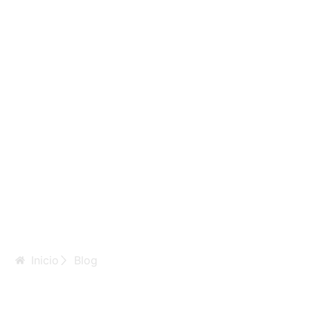
Inicio
Blog
Onlayn kazino https