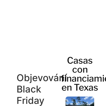
Casas
con
Objevování
financiami
en Texas
Black
Friday