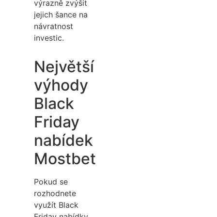
výrazně zvýšit
jejich šance na
návratnost
investic.
Největší
výhody
Black
Friday
nabídek
Mostbet
Pokud se
rozhodnete
využít Black
Friday nabídky