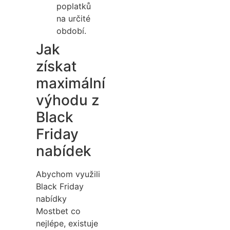
poplatků
na určité
období.
Jak
získat
maximální
výhodu z
Black
Friday
nabídek
Abychom využili
Black Friday
nabídky
Mostbet co
nejlépe, existuje