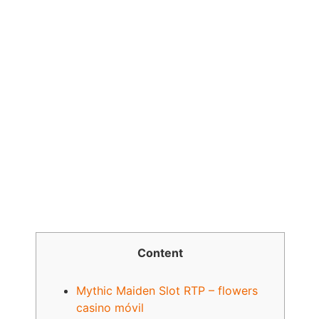
Mythic Maiden ¡Hac
Gratuito! Slots flo
móvil lat
Content
Mythic Maiden Slot RTP – flowers
casino móvil