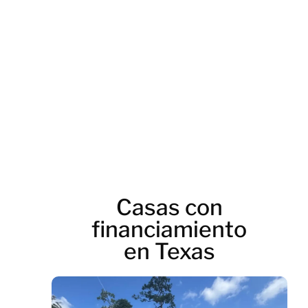
Casas con
financiamiento
en Texas