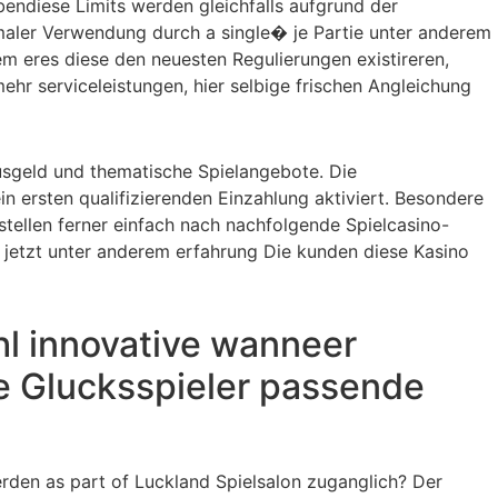
endiese Limits werden gleichfalls aufgrund der
aler Verwendung durch a single� je Partie unter anderem
m eres diese den neuesten Regulierungen existireren,
ehr serviceleistungen, hier selbige frischen Angleichung
nusgeld und thematische Spielangebote. Die
n ersten qualifizierenden Einzahlung aktiviert. Besondere
stellen ferner einfach nach nachfolgende Spielcasino-
 jetzt unter anderem erfahrung Die kunden diese Kasino
l innovative wanneer
e Glucksspieler passende
en as part of Luckland Spielsalon zuganglich? Der