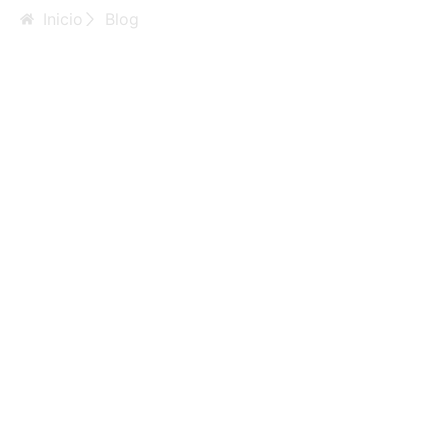
Inicio
Blog
Migliori App
Casino 2026 ️
Scarica le App
Casino Soldi Veri