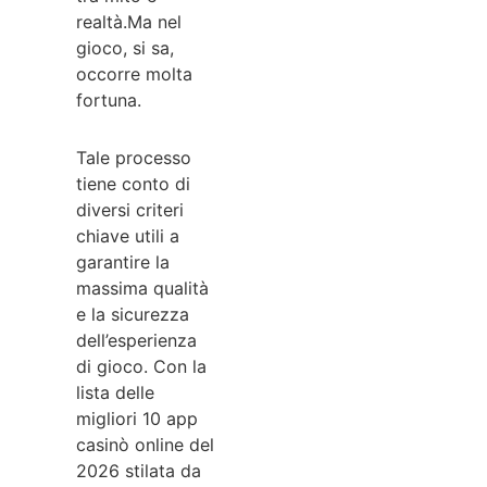
realtà.Ma nel
gioco, si sa,
occorre molta
fortuna.
Tale processo
tiene conto di
diversi criteri
chiave utili a
garantire la
massima qualità
e la sicurezza
dell’esperienza
di gioco. Con la
lista delle
migliori 10 app
casinò online del
2026 stilata da