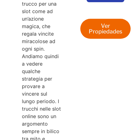
trucco per una
slot come ad
un’azione
Ver
magica, che
Propiedades
regala vincite
miracolose ad
ogni spin.
Andiamo quindi
a vedere
qualche
strategia per
provare a
vincere sul
lungo periodo. I
trucchi nelle slot
online sono un
argomento
sempre in bilico
tra mito e