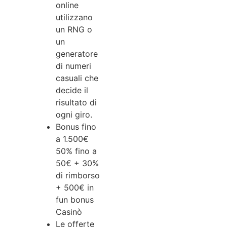
online
utilizzano
un RNG o
un
generatore
di numeri
casuali che
decide il
risultato di
ogni giro.
Bonus fino
a 1.500€
50% fino a
50€ + 30%
di rimborso
+ 500€ in
fun bonus
Casinò
Le offerte