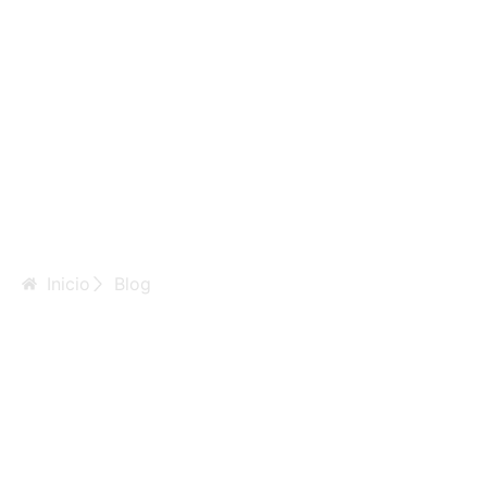
Inicio
Blog
La Mejor Tienda
de Esteroides
Orales en España