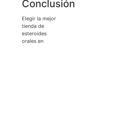
Conclusión
Elegir la mejor
tienda de
esteroides
orales en
España no es
tarea fácil, pero
siguiendo los
criterios
mencionados y
realizando una
profunda
investigación,
podrás
encontrar la
opción más
confiable.
Recuerda