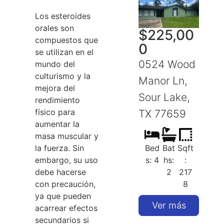
Los esteroides
orales son
$
225,00
compuestos que
0
se utilizan en el
0524 Wood
mundo del
culturismo y la
Manor Ln,
mejora del
Sour Lake,
S
rendimiento
físico para
TX 77659
aumentar la
masa muscular y
la fuerza. Sin
Bed
Bat
Sqft
embargo, su uso
s: 4
hs:
:
debe hacerse
2
217
con precaución,
8
ya que pueden
Ver más
acarrear efectos
secundarios si