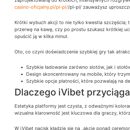
zaprojektowaną do krótkich, intensywnych rozgrywe
casino-oficjalny.pl/pl-pl/
/pl-pl/ zauważysz uproszczo
Krótki wybuch akcji to nie tylko kwestia szczęścia; 
przerwę na kawę, czy po prostu szukasz krótkiej uci
opuścić ją w kilka minut.
Oto, co czyni doświadczenie szybkiej gry tak atrak
Szybkie ładowanie zarówno slotów, jak i stoł
Design skoncentrowany na mobile, który trzym
Szybkie opcje płatności, które pozwalają na d
Dlaczego iVibet przyciąga
Estetyka platformy jest czysta, z odważnymi kolora
wizualna klarowność jest kluczowa dla graczy, kt
W iVibet nacisk kładzie się na „akcję ponad ceremoni