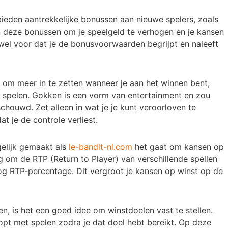
bieden aantrekkelijke bonussen aan nieuwe spelers, zoals
n deze bonussen om je speelgeld te verhogen en je kansen
wel voor dat je de bonusvoorwaarden begrijpt en naleeft
jk om meer in te zetten wanneer je aan het winnen bent,
en spelen. Gokken is een vorm van entertainment en zou
houwd. Zet alleen in wat je je kunt veroorloven te
at je de controle verliest.
 gelijk gemaakt als
le-bandit-nl.com
het gaat om kansen op
ig om de RTP (Return to Player) van verschillende spellen
oog RTP-percentage. Dit vergroot je kansen op winst op de
en, is het een goed idee om winstdoelen vast te stellen.
opt met spelen zodra je dat doel hebt bereikt. Op deze