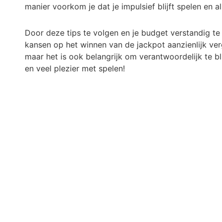
manier voorkom je dat je impulsief blijft spelen en al 
Door deze tips te volgen en je budget verstandig te b
kansen op het winnen van de jackpot aanzienlijk ve
maar het is ook belangrijk om verantwoordelijk te bl
en veel plezier met spelen!
Compartir En :
Entradas relacionadas
King Chance Casino: Quick‑Play Slots