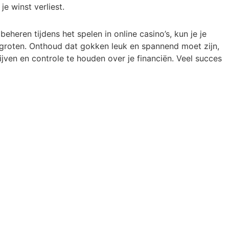
je winst verliest.
eheren tijdens het spelen in online casino’s, kun je je
rgroten. Onthoud dat gokken leuk en spannend moet zijn,
ijven en controle te houden over je financiën. Veel succes
In uno dei giochi bonus, devi preferire tra
I