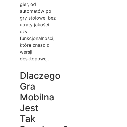
gier, od
automatów po
gry stołowe, bez
utraty jakości
czy
funkcjonalności,
które znasz z
wersji
desktopowej.
Dlaczego
Gra
Mobilna
Jest
Tak