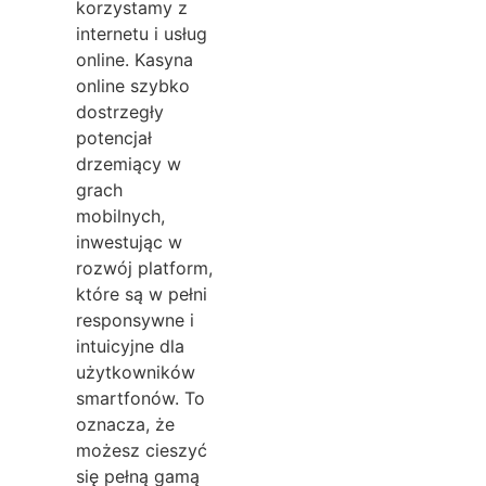
korzystamy z
internetu i usług
online. Kasyna
online szybko
dostrzegły
potencjał
drzemiący w
grach
mobilnych,
inwestując w
rozwój platform,
które są w pełni
responsywne i
intuicyjne dla
użytkowników
smartfonów. To
oznacza, że
możesz cieszyć
się pełną gamą