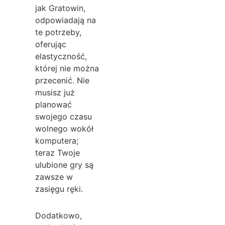
jak Gratowin,
odpowiadają na
te potrzeby,
oferując
elastyczność,
której nie można
przecenić. Nie
musisz już
planować
swojego czasu
wolnego wokół
komputera;
teraz Twoje
ulubione gry są
zawsze w
zasięgu ręki.
Dodatkowo,