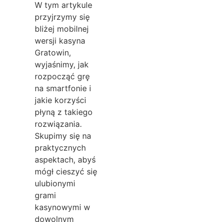
W tym artykule
przyjrzymy się
bliżej mobilnej
wersji kasyna
Gratowin,
wyjaśnimy, jak
rozpocząć grę
na smartfonie i
jakie korzyści
płyną z takiego
rozwiązania.
Skupimy się na
praktycznych
aspektach, abyś
mógł cieszyć się
ulubionymi
grami
kasynowymi w
dowolnym