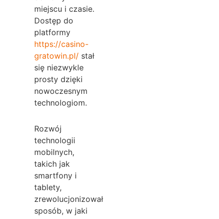
miejscu i czasie.
Dostęp do
platformy
https://casino-
gratowin.pl/
stał
się niezwykle
prosty dzięki
nowoczesnym
technologiom.
Rozwój
technologii
mobilnych,
takich jak
smartfony i
tablety,
zrewolucjonizował
sposób, w jaki