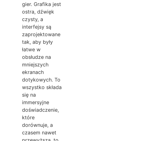
gier. Grafika jest
ostra, dźwięk
czysty, a
interfejsy są
zaprojektowane
tak, aby były
łatwe w
obsłudze na
mniejszych
ekranach
dotykowych. To
wszystko składa
się na
immersyjne
doświadczenie,
które
dorównuje, a
czasem nawet
przewyższa, to