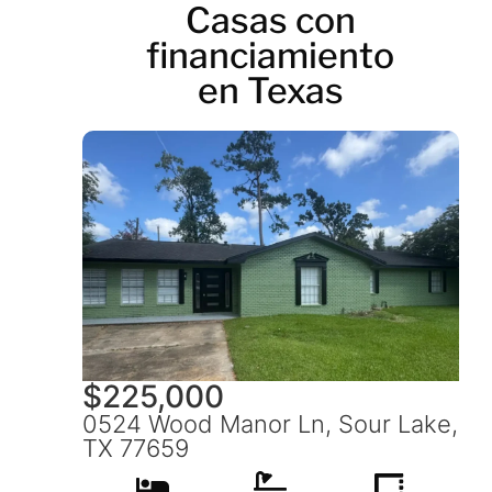
Casas con
financiamiento
en Texas
$
225,000
0524 Wood Manor Ln, Sour Lake,
TX 77659