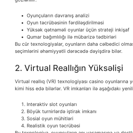
Oyunçuların davranış analizi
Oyun təcrübəsinin fərdiləşdirilməsi
Yüksək qətnaməli oyunlar üçün strateji inkişaf
Qumar bağımlılığı ilə mübarizə tədbirləri
Bu cür texnologiyalar, oyunların daha cəlbedici olm
seçimlərini əhəmiyyətli dərəcədə dəyişdirə bilər.
2. Virtual Reallığın Yüksəlişi
Virtual reallıq (VR) texnologiyası casino oyunlarına ye
kimi hiss edə bilərlər. VR imkanları ilə aşağıdakı yenil
Interaktiv slot oyunları
Böyük turnirlərdə iştirak imkanı
Sosial oyun mühitləri
Realistik oyun təcrübəsi
Bu texnologiya, oyunçuların anı yaşamasına və dostl