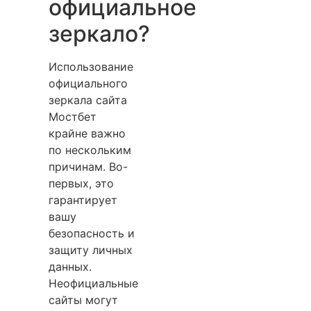
официальное
зеркало?
Использование
официального
зеркала сайта
Мостбет
крайне важно
по нескольким
причинам. Во-
первых, это
гарантирует
вашу
безопасность и
защиту личных
данных.
Неофициальные
сайты могут