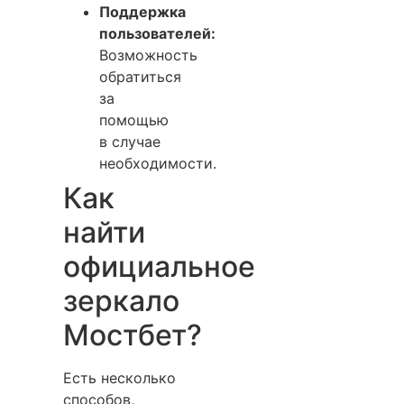
Поддержка
пользователей:
Возможность
обратиться
за
помощью
в случае
необходимости.
Как
найти
официальное
зеркало
Мостбет?
Есть несколько
способов,