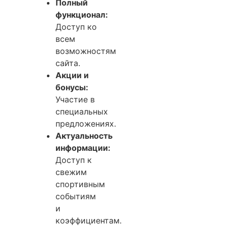
Полный
функционал:
Доступ ко
всем
возможностям
сайта.
Акции и
бонусы:
Участие в
специальных
предложениях.
Актуальность
информации:
Доступ к
свежим
спортивным
событиям
и
коэффициентам.