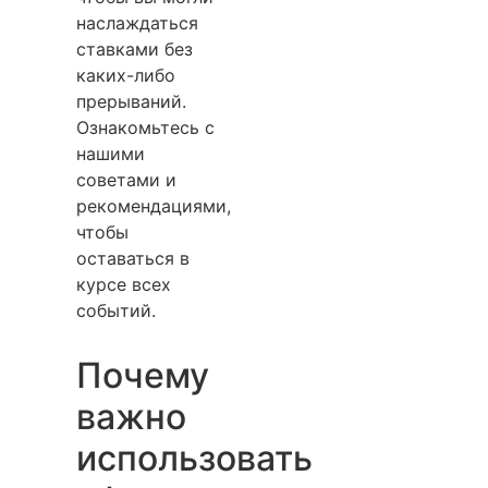
наслаждаться
ставками без
каких-либо
прерываний.
Ознакомьтесь с
нашими
советами и
рекомендациями,
чтобы
оставаться в
курсе всех
событий.
Почему
важно
использовать