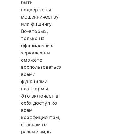
быть
подвержены
мошенничеству
или фишингу.
Во-вторых,
только на
официальных
зеркалах вы
сможете
воспользоваться
всеми
функциями
платформы.
Это включает в
себя доступ ко
всем
коэффициентам,
ставкам на
разные виды