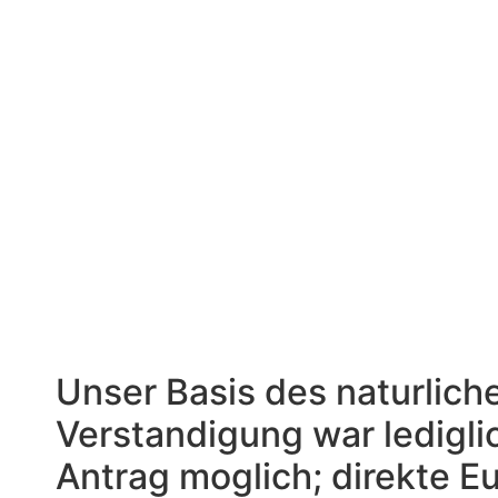
ubersichtliches Sp
dies Die kunden q
Daumen durchsetz
Unser Basis des naturlich
Verstandigung war ledigli
Antrag moglich; direkte E