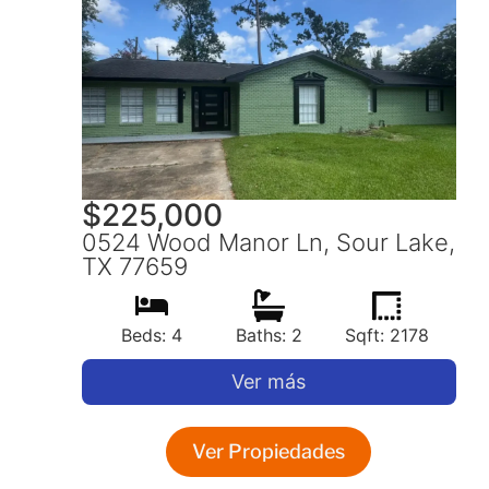
$
225,000
0524 Wood Manor Ln, Sour Lake,
TX 77659
Beds: 4
Baths: 2
Sqft: 2178
Ver más
Ver Propiedades