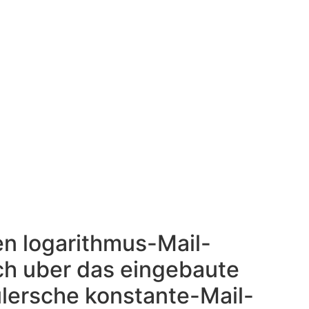
eisenkarte,
ua unserem
en
en logarithmus-Mail-
ch uber das eingebaute
ulersche konstante-Mail-