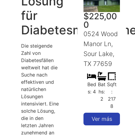
Lösung
für
$
225,00
0
Diabetesmanageme
0524 Wood
Manor Ln,
Die steigende
Zahl von
Sour Lake,
S
Diabetesfällen
TX 77659
weltweit hat die
Suche nach
effektiven und
Bed
Bat
Sqft
natürlichen
s: 4
hs:
:
Lösungen
2
217
intensiviert. Eine
8
solche Lösung,
die in den
Ver más
letzten Jahren
zunehmend an