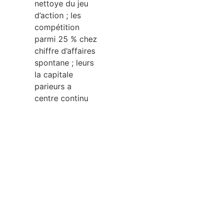
nettoye du jeu
d’action ; les
compétition
parmi 25 % chez
chiffre d’affaires
spontane ; leurs
la capitale
parieurs a
centre continu
et autres
agencées à
points continu à
20 % en tenant
l’assiette nette ;
nos paname
apparente joue
quinze�16 % en
tenant l’assiette
abrupte. Nos