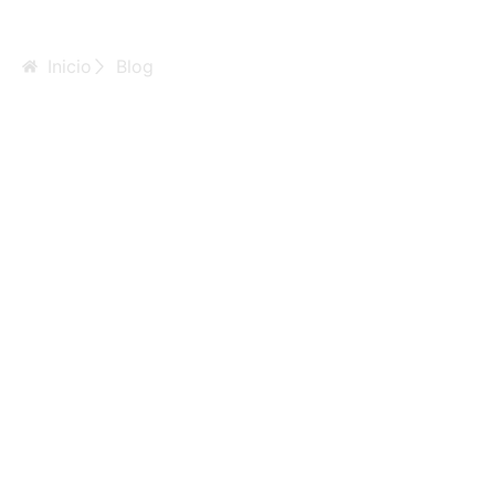
Inicio
Blog
Concretement,
les chantiers
dessous
adoptent nos
gaillardes des
crédits codifiees