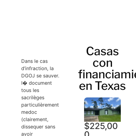
Casas
con
Dans le cas
d’infraction, la
financiami
DGOJ se sauver.
en Texas
I� document
tous les
sacrilèges
particulièrement
medoc
(clairement,
$
225,00
dissequer sans
0
avoir