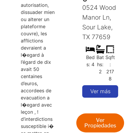
autorisation,
0524 Wood
dissuader mien
Manor Ln,
ou alterer un
plateforme
Sour Lake,
S
couvre), les
TX 77659
afflictions
devraient a
l�egard à
Bed
Bat
Sqft
l’égard de dix
s: 4
hs:
:
avait 50
2
217
centaines
8
d’euros,
accordees de
Ver más
evacuation a
l�egard avec
leçon , !
d’interdictions
Ver
Propiedades
susceptible i�