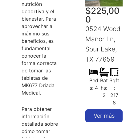
nutrición
$
225,00
deportiva y el
0
bienestar. Para
aprovechar al
0524 Wood
máximo sus
Manor Ln,
beneficios, es
fundamental
Sour Lake,
S
conocer la
TX 77659
forma correcta
de tomar las
tabletas de
Bed
Bat
Sqft
MK677 Driada
s: 4
hs:
:
Medical.
2
217
8
Para obtener
Ver más
información
detallada sobre
cómo tomar