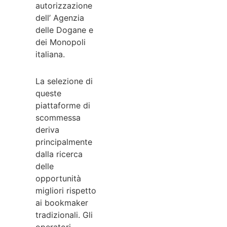
autorizzazione
dell’ Agenzia
delle Dogane e
dei Monopoli
italiana.
La selezione di
queste
piattaforme di
scommessa
deriva
principalmente
dalla ricerca
delle
opportunità
migliori rispetto
ai bookmaker
tradizionali. Gli
operatori