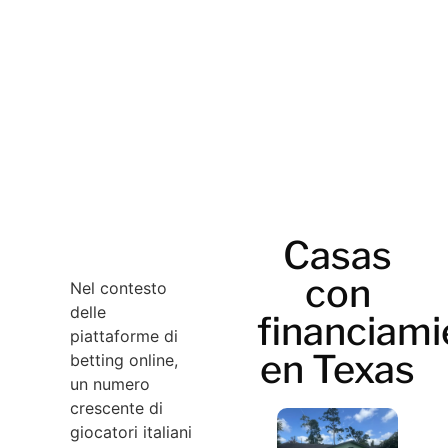
Casas
con
Nel contesto
delle
financiami
piattaforme di
en Texas
betting online,
un numero
crescente di
giocatori italiani