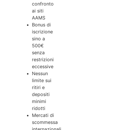
confronto
ai siti
AAMS
Bonus di
iscrizione
sino a
500€
senza
restrizioni
eccessive
Nessun
limite sui
ritiri e
depositi
minimi
ridotti
Mercati di
scommessa
internazionali