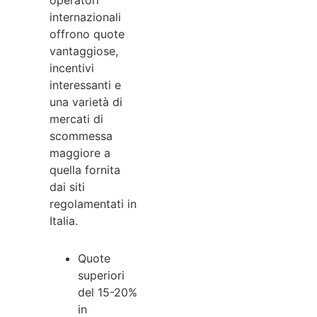
internazionali
offrono quote
vantaggiose,
incentivi
interessanti e
una varietà di
mercati di
scommessa
maggiore a
quella fornita
dai siti
regolamentati in
Italia.
Quote
superiori
del 15-20%
in