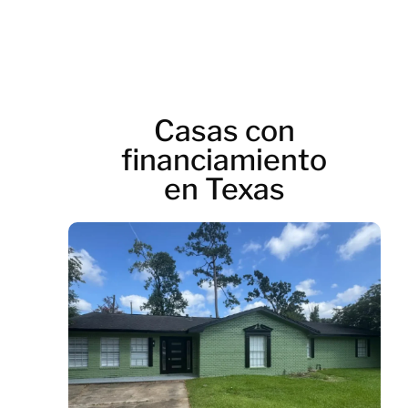
Casas con
financiamiento
en Texas