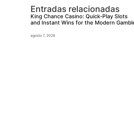
Entradas relacionadas
King Chance Casino: Quick‑Play Slots
and Instant Wins for the Modern Gambl
agosto 7, 2026