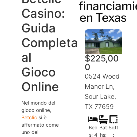
financiami
Casino:
en Texas
Guida
Completa
al
$
225,00
0
Gioco
0524 Wood
Online
Manor Ln,
Sour Lake,
S
Nel mondo del
TX 77659
gioco online,
Betclic
si è
affermato come
Bed
Bat
Sqft
uno dei
s: 4
hs:
: