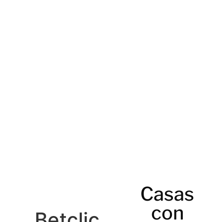
Casas
con
Betclic