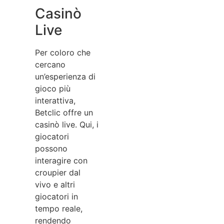
Casinò
Live
Per coloro che
cercano
un’esperienza di
gioco più
interattiva,
Betclic offre un
casinò live. Qui, i
giocatori
possono
interagire con
croupier dal
vivo e altri
giocatori in
tempo reale,
rendendo