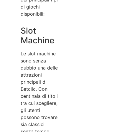
di giochi
disponibili:
Slot
Machine
Le slot machine
sono senza
dubbio una delle
attrazioni
principali di
Betclic. Con
centinaia di titoli
tra cui scegliere,
gli utenti
possono trovare
sia classici
senza tempo