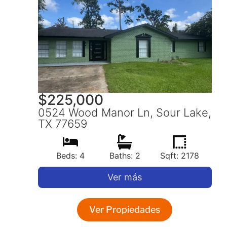
$
225,000
0524 Wood Manor Ln, Sour Lake,
TX 77659
Beds: 4
Baths: 2
Sqft: 2178
Ver más
Ver Propiedades