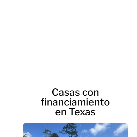
chicken_road_supera
Casas con
financiamiento
en Texas