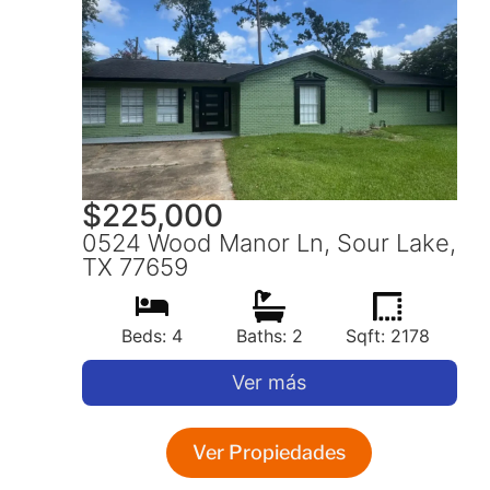
$
225,000
0524 Wood Manor Ln, Sour Lake,
TX 77659
Beds: 4
Baths: 2
Sqft: 2178
Ver más
Ver Propiedades