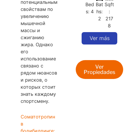
потенциальным
Bed
Bat
Sqft
свойствам по
s: 4
hs:
:
увеличению
2
217
мышечной
8
массы и
сжиганию
Ver más
жира. Однако
его
использование
связано с
Ver
Propiedades
рядом нюансов
и рисков, о
которых стоит
знать каждому
спортсмену.
Соматотропин
в
бодибилдинге: