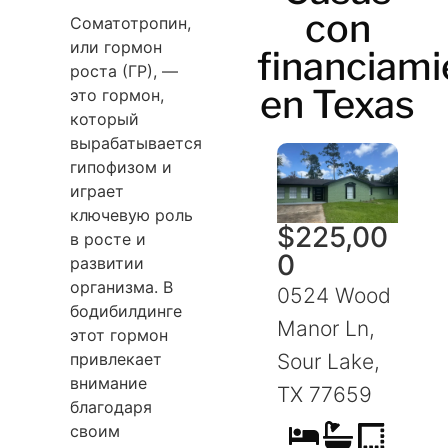
con
Соматотропин,
или гормон
financiami
роста (ГР), —
en Texas
это гормон,
который
вырабатывается
гипофизом и
играет
ключевую роль
$
225,00
в росте и
0
развитии
организма. В
0524 Wood
бодибилдинге
Manor Ln,
этот гормон
привлекает
Sour Lake,
S
внимание
TX 77659
благодаря
своим