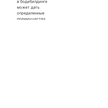
в бодибилдинге
может дать
определенные
преимущества,
однако оно
должно быть
тщательно
обдумано с
учетом
возможных
рисков.
Прежде чем
принимать
решения о его
применении,
рекомендуется
проконсультироваться
с врачом или
профессиональным