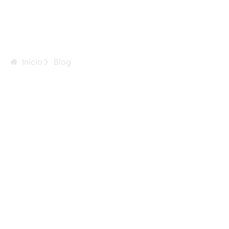
Inicio
Blog
Соматотропин в
бодибилдинге:
что нужно знать